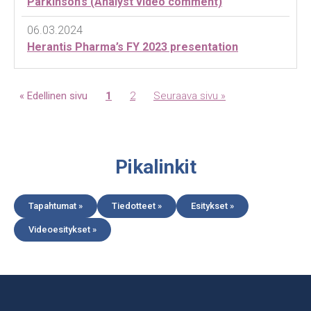
Parkinson’s (Analyst video comment)
06.03.2024
Herantis Pharma’s FY 2023 presentation
Sivu
Sivu
« Edellinen sivu
1
2
Seuraava sivu »
Pikalinkit
Tapahtumat »
Tiedotteet »
Esitykset »
Videoesitykset »