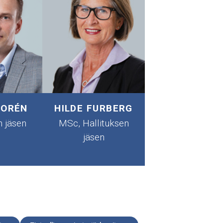
HORÉN
HILDE FURBERG
n jäsen
MSc, Hallituksen
jäsen