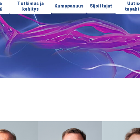
a
Tutkimus ja
Uutis
Kumppanuus
Sijoittajat
ä
kehitys
tapah