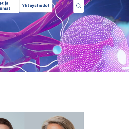
English
et ja
Yhteystiedot
tumat