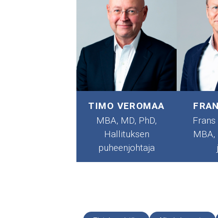
TIMO VEROMAA
FRAN
MBA, MD, PhD,
Frans
Hallituksen
MBA, 
puheenjohtaja