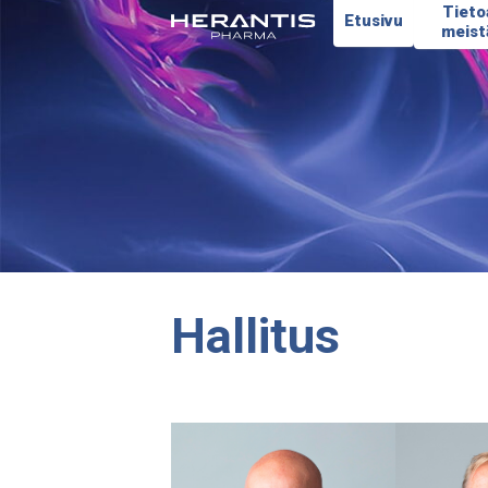
Tieto
Etusivu
meist
Hallitus