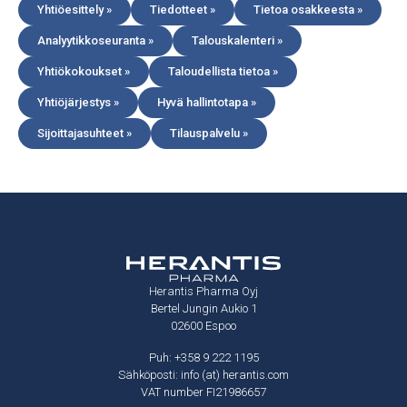
Yhtiöesittely »
Tiedotteet »
Tietoa osakkeesta »
Analyytikkoseuranta »
Talouskalenteri »
Yhtiökokoukset »
Taloudellista tietoa »
Yhtiöjärjestys »
Hyvä hallintotapa »
Sijoittajasuhteet »
Tilauspalvelu »
Herantis Pharma Oyj
Bertel Jungin Aukio 1
02600 Espoo
Puh: +358 9 222 1195
Sähköposti: info (at) herantis.com
VAT number FI21986657